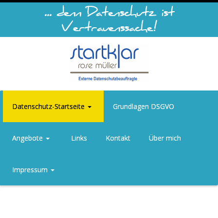
... denn Datenschutz ist
Vertrauenssache!
Datenschutz-Startseite
Grundlagen DSGVO
Angebote
Links
Kontakt
Über mich
Impressum