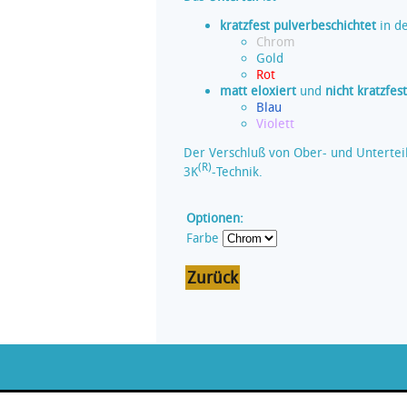
kratzfest pulverbeschichtet
in d
Chrom
Gold
Rot
matt eloxiert
und
nicht kratzfes
Blau
Violett
Der Verschluß von Ober- und Unterteil
(R)
3K
-Technik.
Optionen:
Farbe
Zurück